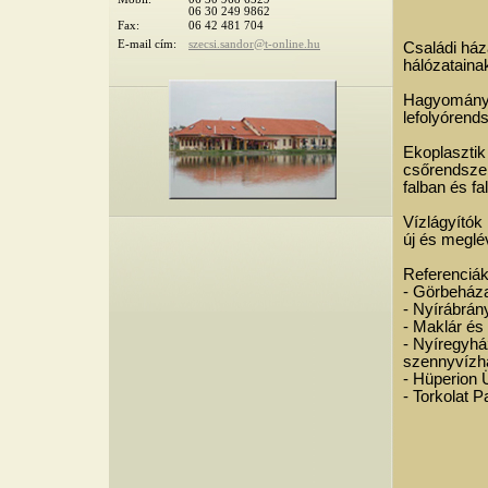
06 30 249 9862
Fax:
06 42 481 704
E-mail cím:
szecsi.sandor@t-online.hu
Családi ház
hálózatainak
Hagyományo
lefolyórends
Ekoplasztik
csőrendszer
falban és fal
Vízlágyítók 
új és meglé
Referenciák
- Görbeháza
- Nyírábrán
- Maklár é
- Nyíregyház
szennyvízhá
- Hüperion 
- Torkolat P